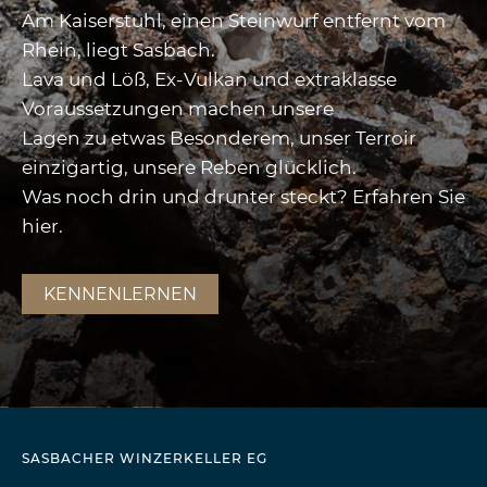
Am Kaiserstuhl, einen Steinwurf entfernt vom
Rhein, liegt Sasbach.
Lava und Löß, Ex-Vulkan und extraklasse
Voraussetzungen machen unsere
Lagen zu etwas Besonderem, unser Terroir
einzigartig, unsere Reben glücklich.
Was noch drin und drunter steckt? Erfahren Sie
hier.
KENNENLERNEN
SASBACHER WINZERKELLER EG