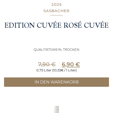
2025
SASBACHER
EDITION CUVÉE ROSÉ CUVÉE
QUALITÄTSWEIN, TROCKEN
Ursprünglicher
Aktueller
7,90
€
6,90
€
Preis
Preis
0,75 Liter (10,53€ / 1 Liter)
war:
ist:
7,90 €
6,90 €.
IN DEN WARENKORB