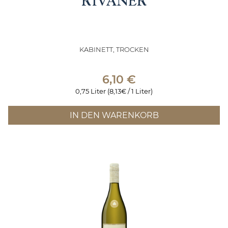
RIVANER
KABINETT, TROCKEN
6,10
€
0,75 Liter (8,13€ / 1 Liter)
IN DEN WARENKORB