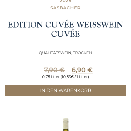
2025
SASBACHER
EDITION CUVÉE WEISSWEIN
CUVÉE
QUALITÄTSWEIN, TROCKEN
Ursprünglicher
Aktueller
7,90
€
6,90
€
Preis
Preis
0,75 Liter (10,53€ / 1 Liter)
war:
ist:
7,90 €
6,90 €.
IN DEN WARENKORB