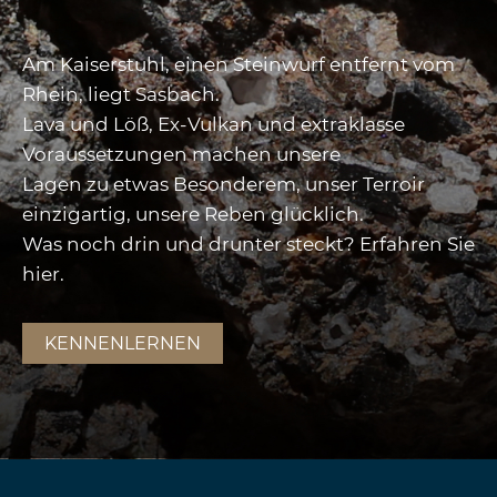
Am Kaiserstuhl, einen Steinwurf entfernt vom
Rhein, liegt Sasbach.
Lava und Löß, Ex-Vulkan und extraklasse
Voraussetzungen machen unsere
Lagen zu etwas Besonderem, unser Terroir
einzigartig, unsere Reben glücklich.
Was noch drin und drunter steckt? Erfahren Sie
hier.
KENNENLERNEN