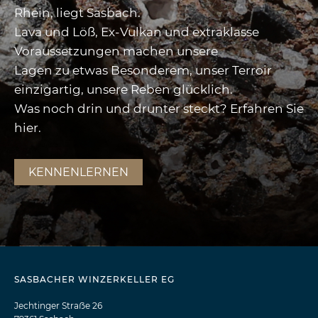
Rhein, liegt Sasbach.
Lava und Löß, Ex-Vulkan und extraklasse
Voraussetzungen machen unsere
Lagen zu etwas Besonderem, unser Terroir
einzigartig, unsere Reben glücklich.
Was noch drin und drunter steckt? Erfahren Sie
hier.
KENNENLERNEN
SASBACHER WINZERKELLER EG
Jechtinger Straẞe 26