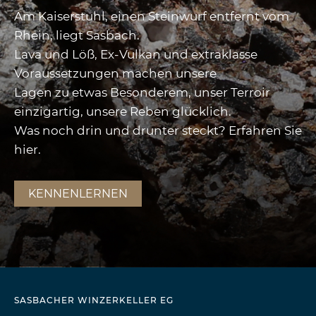
Am Kaiserstuhl, einen Steinwurf entfernt vom
Rhein, liegt Sasbach.
Lava und Löß, Ex-Vulkan und extraklasse
Voraussetzungen machen unsere
Lagen zu etwas Besonderem, unser Terroir
einzigartig, unsere Reben glücklich.
Was noch drin und drunter steckt? Erfahren Sie
hier.
KENNENLERNEN
SASBACHER WINZERKELLER EG