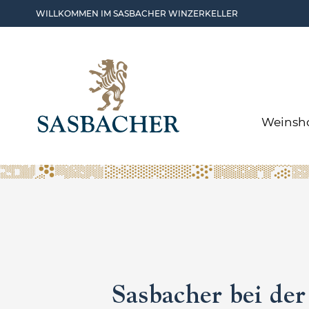
Skip to main content
WILLKOMMEN IM SASBACHER WINZERKELLER
Weinsh
Sasbacher bei der