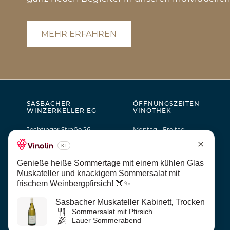
MEHR ERFAHREN
SASBACHER
ÖFFNUNGSZEITEN
WINZERKELLER EG
VINOTHEK
Jechtinger Straẞe 26
Montag - Freitag
79361 Sasbach
9.00 - 18.00 Uhr
Januar & Februar
Telefon: 07642 / 90 31-0
10.00 - 17.30 Uhr
Telefax: 07642 / 90 31-50
Samstag
E-MAIL SCHREIBEN
9.30 - 14 Uhr
Januar & Februar
Samstag geschlossen