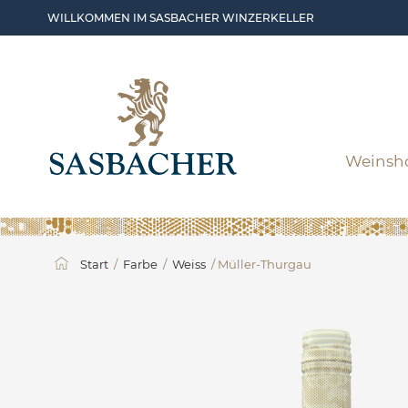
Skip to main content
WILLKOMMEN IM SASBACHER WINZERKELLER
Weinsh
Start
/
Farbe
/
Weiss
/ Müller-Thurgau