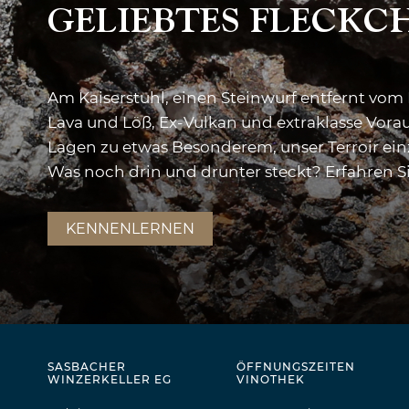
GELIEBTES FLECKC
Am Kaiserstuhl, einen Steinwurf entfernt vom 
Lava und Löß, Ex-Vulkan und extraklasse Vo
Lagen zu etwas Besonderem, unser Terroir einz
Was noch drin und drunter steckt? Erfahren Si
KENNENLERNEN
SASBACHER
ÖFFNUNGSZEITEN
WINZERKELLER EG
VINOTHEK