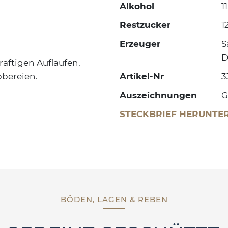
Alkohol
1
Restzucker
1
Erzeuger
S
D
räftigen Aufläufen,
bereien.
Artikel-Nr
3
Auszeichnungen
G
STECKBRIEF HERUNTE
BÖDEN, LAGEN & REBEN