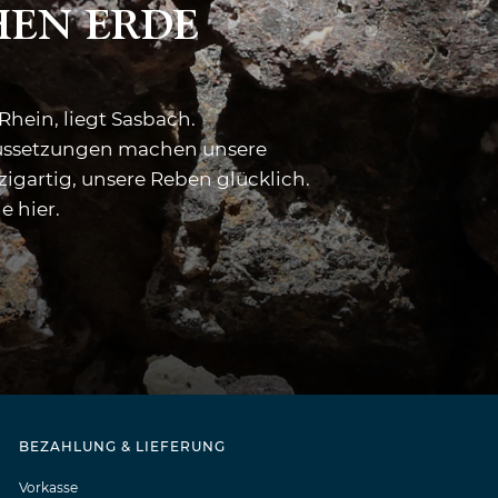
HEN ERDE
Rhein, liegt Sasbach.
raussetzungen machen unsere
igartig, unsere Reben glücklich.
e hier.
BEZAHLUNG & LIEFERUNG
Vorkasse