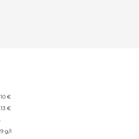
,10 €
,13 €
a
,9 g/l