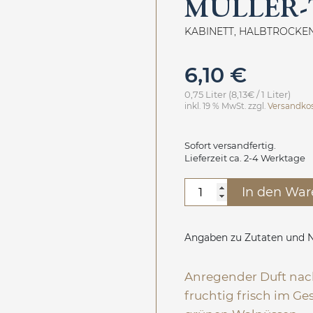
MÜLLER
KABINETT, HALBTROCKE
6,10
€
0,75 Liter (8,13€ / 1 Liter)
inkl. 19 % MwSt.
zzgl.
Versandko
Sofort versandfertig.
Lieferzeit ca. 2-4 Werktage
Müller-
In den War
Thurgau
Menge
Angaben zu Zutaten und N
Anregender Duft nac
fruchtig frisch im 