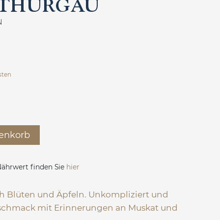
-THURGAU
N
sten
enkorb
ährwert finden Sie
hier
h Blüten und Äpfeln. Unkompliziert und
Geschmack mit Erinnerungen an Muskat und