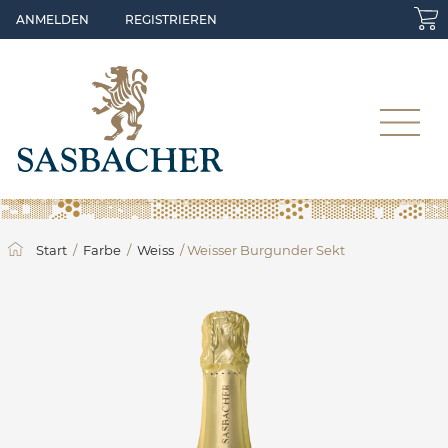
Skip to main content
ANMELDEN
REGISTRIEREN
Start
/
Farbe
/
Weiss
/ Weisser Burgunder Sekt