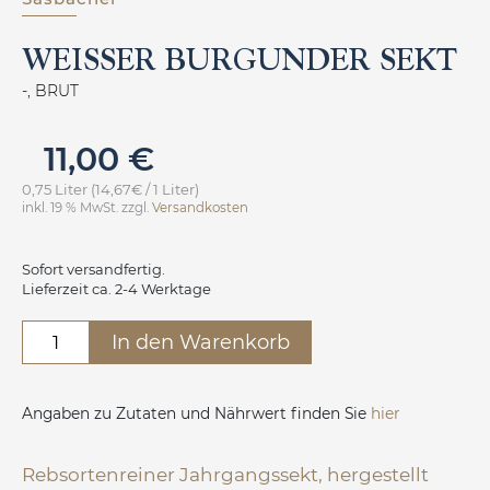
WEISSER BURGUNDER SEKT
-, BRUT
11,00
€
0,75 Liter (14,67€ / 1 Liter)
inkl. 19 % MwSt.
zzgl.
Versandkosten
Sofort versandfertig.
Lieferzeit ca. 2-4 Werktage
Weisser
In den Warenkorb
Burgunder
Sekt
Menge
Angaben zu Zutaten und Nährwert finden Sie
hier
Rebsortenreiner Jahrgangssekt, hergestellt