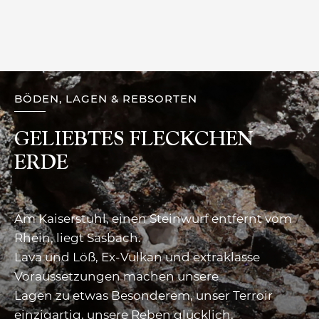
BÖDEN, LAGEN & REBSORTEN
GELIEBTES FLECKCHEN
ERDE
Am Kaiserstuhl, einen Steinwurf entfernt vom
Rhein, liegt Sasbach.
Lava und Löß, Ex-Vulkan und extraklasse
Voraussetzungen machen unsere
Lagen zu etwas Besonderem, unser Terroir
einzigartig, unsere Reben glücklich.