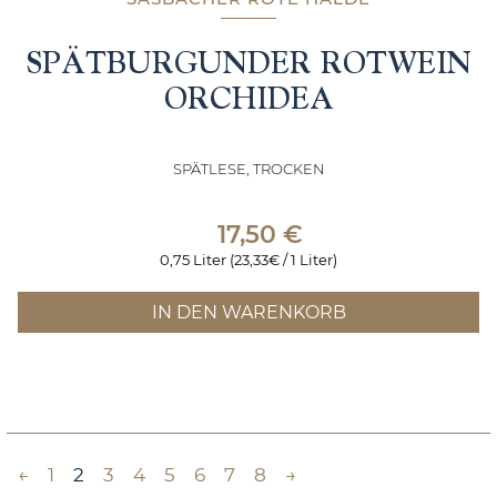
SPÄTBURGUNDER ROTWEIN
ORCHIDEA
SPÄTLESE, TROCKEN
17,50
€
0,75 Liter (23,33€ / 1 Liter)
IN DEN WARENKORB
←
1
2
3
4
5
6
7
8
→