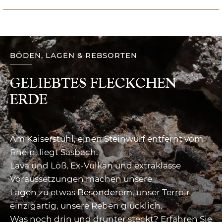
BÖDEN, LAGEN & REBSORTEN
GELIEBTES FLECKCHEN
ERDE
Am Kaiserstuhl, einen Steinwurf entfernt vom
Rhein, liegt Sasbach.
Lava und Löß, Ex-Vulkan und extraklasse
Voraussetzungen machen unsere
Lagen zu etwas Besonderem, unser Terroir
einzigartig, unsere Reben glücklich.
Was noch drin und drunter steckt? Erfahren Sie