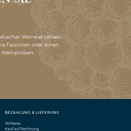
asbacher Weine erzählen:
re Favoriten oder einen
en Weinproben.
BEZAHLUNG & LIEFERUNG
Vorkasse
Kauf auf Rechnung