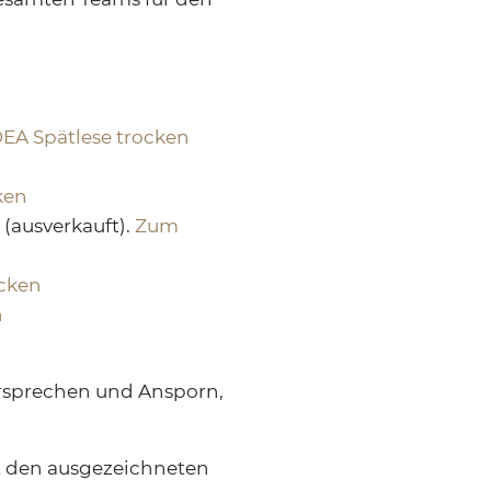
EA Spätlese trocken
ken
(ausverkauft).
Zum
cken
n
ersprechen und Ansporn,
it den ausgezeichneten