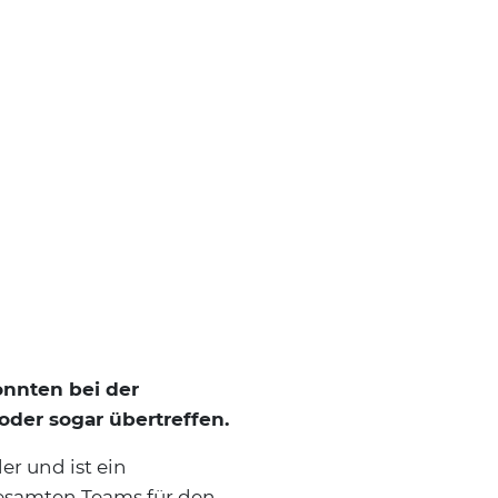
onnten bei der
oder sogar übertreffen.
r und ist ein
gesamten Teams für den