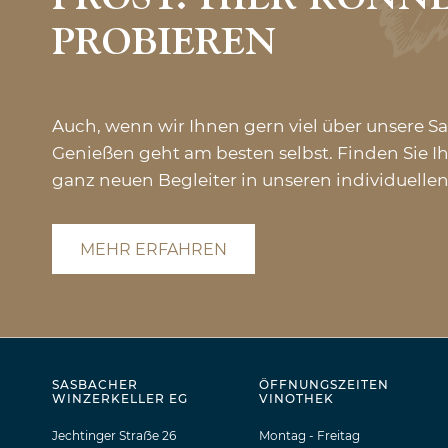
PROBIEREN
Auch, wenn wir Ihnen gern viel über unsere S
Genießen geht am besten selbst. Finden Sie Ih
ganz neuen Begleiter in unseren individuell
MEHR ERFAHREN
SASBACHER
ÖFFNUNGSZEITEN
WINZERKELLER EG
VINOTHEK
Jechtinger Straẞe 26
Montag - Freitag