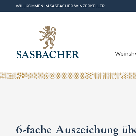
Skip to main content
WILLKOMMEN IM SASBACHER WINZERKELLER
Weinsh
6-fache Auszeichung übe