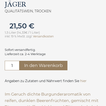
JÄGER
QUALITÄTSWEIN, TROCKEN
21,50
€
1,5 Liter (14,33€ / 1 Liter)
inkl. 19 % MwSt.
zzgl.
Versandkosten
Sofort versandfertig.
Lieferzeit ca. 2-4 Werktage
Spätburgunder
In den Warenkorb
Rotwein
Jäger
Menge
Angaben zu Zutaten und Nährwert finden Sie
hier
Im Geruch dichte Burgunderaromatik von
reifen, dunklen Beerenfrüchten, gemischt mit