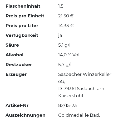
Flascheninhalt
1,5 l
Preis pro Einheit
21,50 €
Preis pro Liter
14,33 €
Verfügbarkeit
ja
Säure
5,1 g/l
Alkohol
14,0 % Vol
Restzucker
5,7 g/l
Erzeuger
Sasbacher Winzerkeller
eG,
D-79361 Sasbach am
Kaiserstuhl
Artikel-Nr
82/15-23
Auszeichnungen
Goldmedaille Bad.