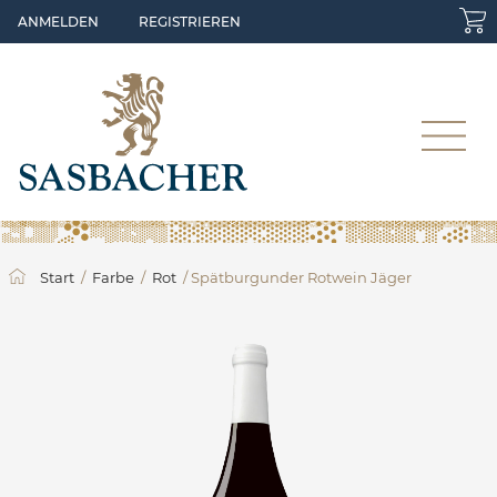
Skip to main content
ANMELDEN
REGISTRIEREN
Start
/
Farbe
/
Rot
/ Spätburgunder Rotwein Jäger