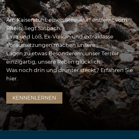
Am Kaiserstuhl, einen Steinwurf entfernt vom
Rhein, liegt Sasbach.
Lava und Löß, Ex-Vulkan und extraklasse
Voraussetzungen machen unsere
Lagen zu etwas Besonderem, unser Terroir
einzigartig, unsere Reben glücklich.
Was noch drin und drunter steckt? Erfahren Sie
hier.
KENNENLERNEN