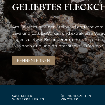
GELIEBTES FLECKC
Am Kaiserstuhl, einen Steinwurf entfernt vom 
Lava und Löß, Ex-Vulkan und extraklasse Vo
Lagen zu etwas Besonderem, unser Terroir einz
Was noch drin und drunter steckt? Erfahren Si
KENNENLERNEN
SASBACHER
ÖFFNUNGSZEITEN
WINZERKELLER EG
VINOTHEK