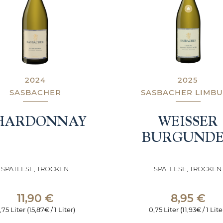
2024
2025
SASBACHER
SASBACHER LIMB
HARDONNAY
WEISSER
BURGUND
SPÄTLESE, TROCKEN
SPÄTLESE, TROCKEN
11,90
€
8,95
€
,75 Liter (15,87€ / 1 Liter)
0,75 Liter (11,93€ / 1 Lite