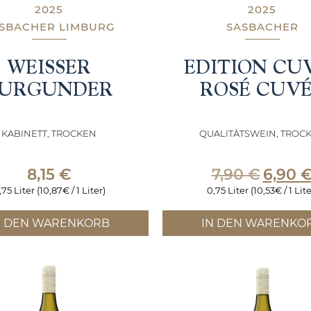
2025
2025
SBACHER LIMBURG
SASBACHER
WEISSER
EDITION CU
URGUNDER
ROSÉ CUV
KABINETT, TROCKEN
QUALITÄTSWEIN, TROC
Ursprüng
8,15
€
7,90
€
6,90
Preis
,75 Liter (10,87€ / 1 Liter)
0,75 Liter (10,53€ / 1 Lite
war:
7,90 €
N DEN WARENKORB
IN DEN WARENKO