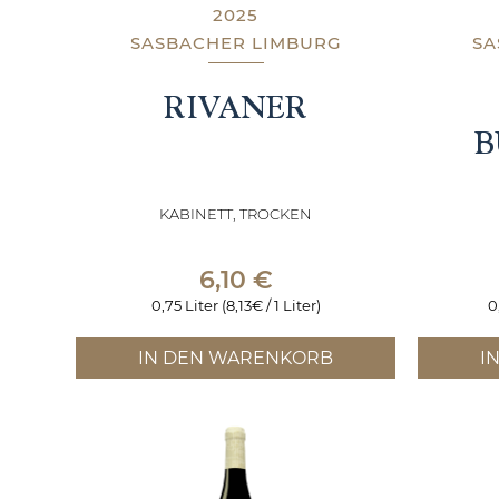
2025
SASBACHER LIMBURG
SA
RIVANER
B
KABINETT, TROCKEN
6,10
€
0,75 Liter (8,13€ / 1 Liter)
0
IN DEN WARENKORB
I