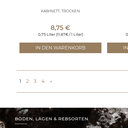
KABINETT, TROCKEN
8,75
€
0,75 Liter (11,67€ / 1 Liter)
0
IN DEN WARENKORB
I
1
2
3
4
→
BÖDEN, LAGEN & REBSORTEN