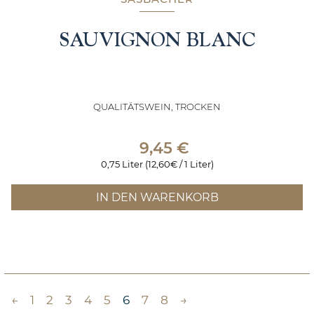
SAUVIGNON BLANC
QUALITÄTSWEIN, TROCKEN
9,45
€
0,75 Liter (12,60€ / 1 Liter)
IN DEN WARENKORB
←
1
2
3
4
5
6
7
8
→