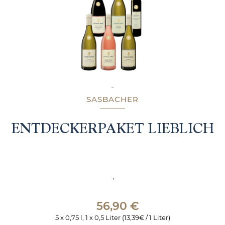
-
SASBACHER
ENTDECKERPAKET LIEBLICH
-,
56,90
€
5 x 0,75 l, 1 x 0,5 Liter (13,39€ / 1 Liter)