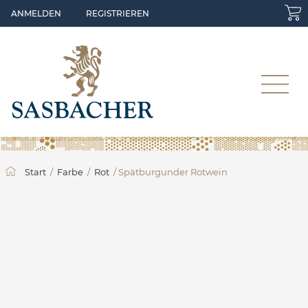
Skip to main content
ANMELDEN
REGISTRIEREN
Start
/
Farbe
/
Rot
/ Spätburgunder Rotwein