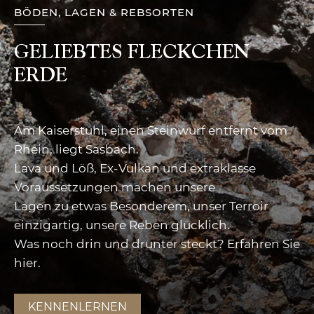
BÖDEN, LAGEN & REBSORTEN
GELIEBTES FLECKCHEN
ERDE
Am Kaiserstuhl, einen Steinwurf entfernt vom
Rhein, liegt Sasbach.
Lava und Löß, Ex-Vulkan und extraklasse
Voraussetzungen machen unsere
Lagen zu etwas Besonderem, unser Terroir
einzigartig, unsere Reben glücklich.
Was noch drin und drunter steckt? Erfahren Sie
hier.
KENNENLERNEN