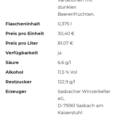
Variationen mit
dunklen
Beerenfrüchten.
Flascheninhalt
0,375 l
Preis pro Einheit
30,40 €
Preis pro Liter
81,07 €
Verfügbarkeit
ja
Säure
6,6 g/l
Alkohol
11,5 % Vol
Restzucker
122,9 g/l
Erzeuger
Sasbacher Winzerkeller
eG,
D-79361 Sasbach am
Kaiserstuhl