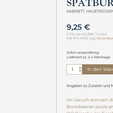
SPÄTBU
KABINETT, HALBTROCKE
9,25
€
0,75 Liter (12,33€ / 1 Liter)
inkl. 19 % MwSt.
zzgl.
Versandko
Sofort versandfertig.
Lieferzeit ca. 2-4 Werktage
Spätburgunder
In den War
Rotwein
Menge
Angaben zu Zutaten und N
Im Geruch erinnert d
Brombeeren sowie an