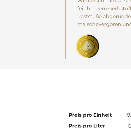
Wildkirsche. Im Gesch
feinherbem Gerbstoff
Reststüße abgerundet
maischevergoren und 
Preis pro Einheit
9
Preis pro Liter
1