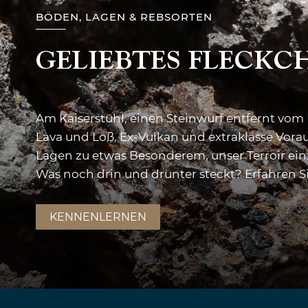
BÖDEN, LAGEN & REBSORTEN
GELIEBTES FLECKC
Am Kaiserstuhl, einen Steinwurf entfernt vom 
Lava und Löß, Ex-Vulkan und extraklasse Vo
Lagen zu etwas Besonderem, unser Terroir einz
Was noch drin und drunter steckt? Erfahren Si
KENNENLERNEN