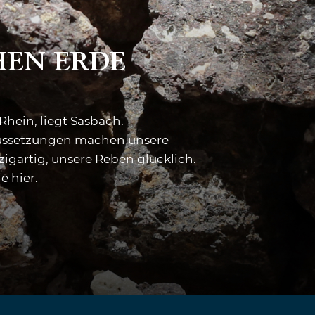
HEN ERDE
Rhein, liegt Sasbach.
raussetzungen machen unsere
igartig, unsere Reben glücklich.
e hier.