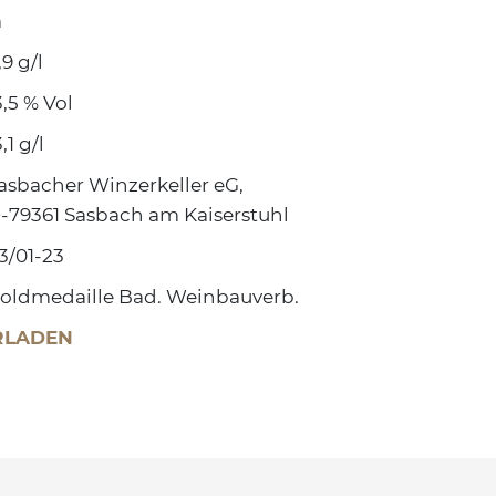
a
,9 g/l
3,5 % Vol
3,1 g/l
asbacher Winzerkeller eG,
-79361 Sasbach am Kaiserstuhl
3/01-23
oldmedaille Bad. Weinbauverb.
RLADEN