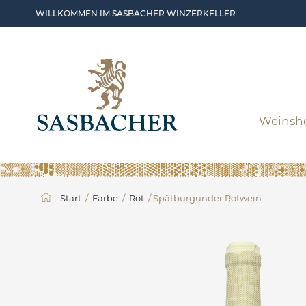
Skip to main content
WILLKOMMEN IM SASBACHER WINZERKELLER
Weinsh
Start
/
Farbe
/
Rot
/ Spätburgunder Rotwein