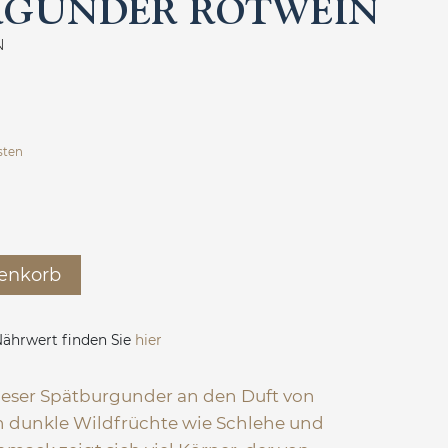
RGUNDER ROTWEIN
N
sten
enkorb
ährwert finden Sie
hier
ieser Spätburgunder an den Duft von
 dunkle Wildfrüchte wie Schlehe und