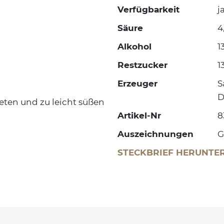
Verfügbarkeit
j
Säure
4
Alkohol
1
Restzucker
1
Erzeuger
S
D
teten und zu leicht süßen
Artikel-Nr
8
Auszeichnungen
G
STECKBRIEF HERUNTE