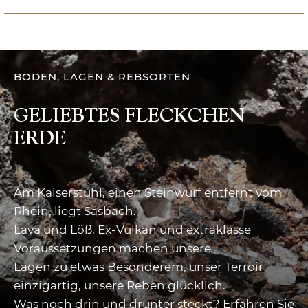
BÖDEN, LAGEN & REBSORTEN
GELIEBTES FLECKCHEN
ERDE
Am Kaiserstuhl, einen Steinwurf entfernt vom
Rhein, liegt Sasbach.
Lava und Löß, Ex-Vulkan und extraklasse
Voraussetzungen machen unsere
Lagen zu etwas Besonderem, unser Terroir
einzigartig, unsere Reben glücklich.
Was noch drin und drunter steckt? Erfahren Sie